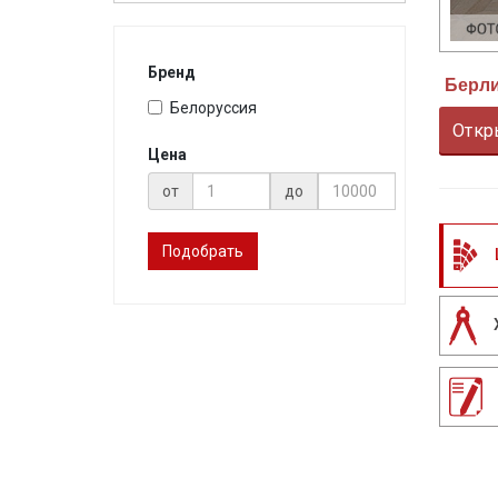
Бренд
Берл
Белоруссия
Откр
Цена
от
до
Подобрать