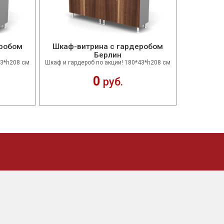
еробом
Шкаф-витрина с гардеробом
Берлин
43*h208 см
Шкаф и гардероб по акции! 180*43*h208 см
0
руб.