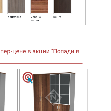
дрифтвуд
мерано
венге
корич.
пер-цене в акции "Попади в