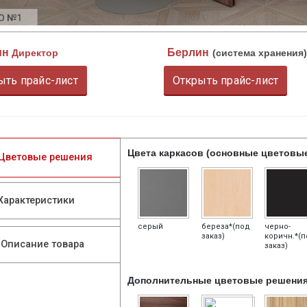
ин
Берлин
Директор
(система хранения)
ыть прайс-лист
Открыть прайс-лист
Цвета каркасов (основные цветовы
Цветовые решения
Характеристики
серый
береза*(под
черно-
заказ)
коричн.*(
Описание товара
заказ)
Дополнительные цветовые решени