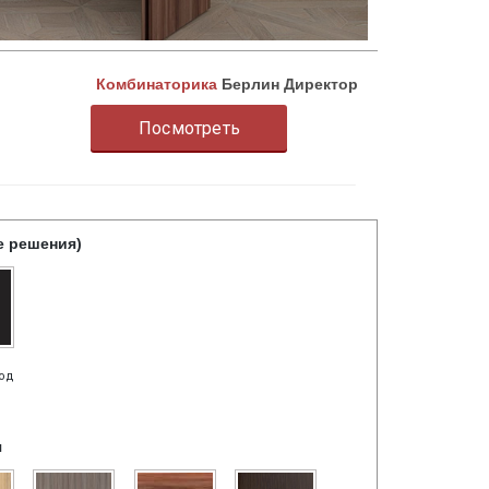
Комбинаторика
Берлин Директор
Посмотреть
е решения)
под
я