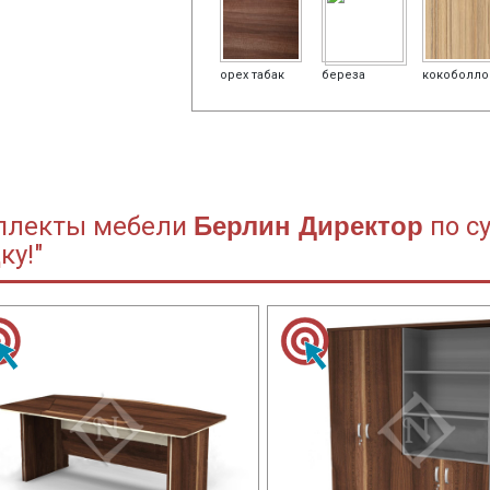
орех табак
береза
кокоболло
плекты мебели
Берлин Директор
по су
ку!"