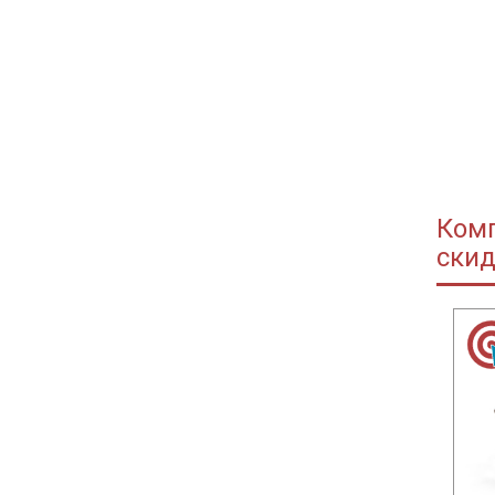
Ком
скид