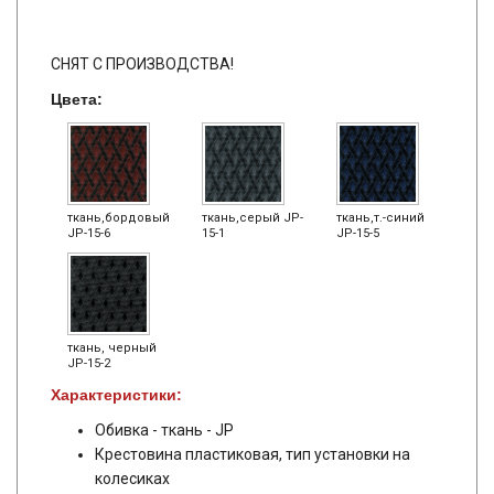
СНЯТ С ПРОИЗВОДСТВА!
Цвета:
ткань,бордовый
ткань,серый JP-
ткань,т.-синий
JP-15-6
15-1
JP-15-5
ткань, черный
JP-15-2
Характеристики:
Обивка - ткань - JP
Крестовина пластиковая, тип установки на
колесиках