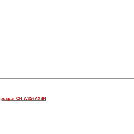
рократ CH-W356AXSN