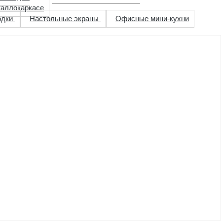
таллокаркасе
одки
Настольные экраны
Офисные мини-кухни