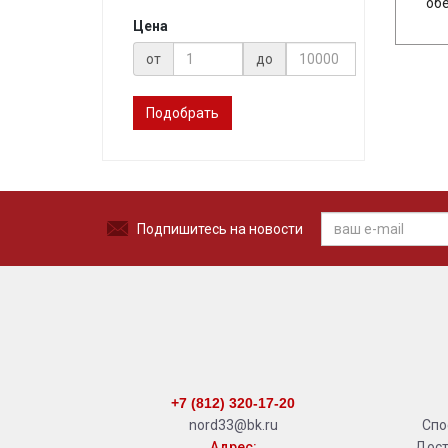
обе
Цена
от
до
Подобрать
Подпишитесь на новости
+7 (812) 320-17-20
nord33@bk.ru
Спо
Адрес:
Дост