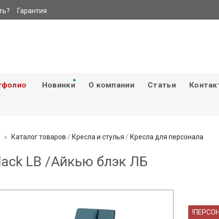
ть?
Гарантия
тфолио
Новинки
О компании
Статьи
Контак
Каталог товаров
/
Кресла и стулья
/
Кресла для персонала
black LB /Айкью блэк ЛБ
!ПЕРСО