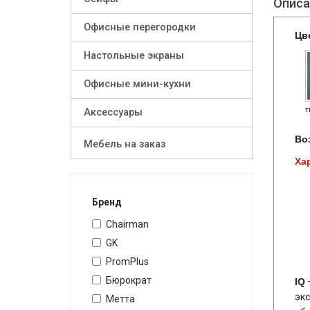
Описа
Офисные перегородки
Цв
Настольные экраны
Офисные мини-кухни
т
Аксессуары
Во
Мебель на заказ
Ха
Бренд
Chairman
GK
PromPlus
Бюрократ
IQ
—
экс
Метта