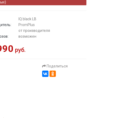
ых)
IQ black LB
итель:
PromPlus
:
от производителя
озов:
возможен
990
руб.
Поделиться