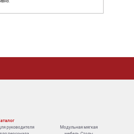
ивно.
аталог
для руководителя
Модульная мягкая
для персонала
мебель
Столы