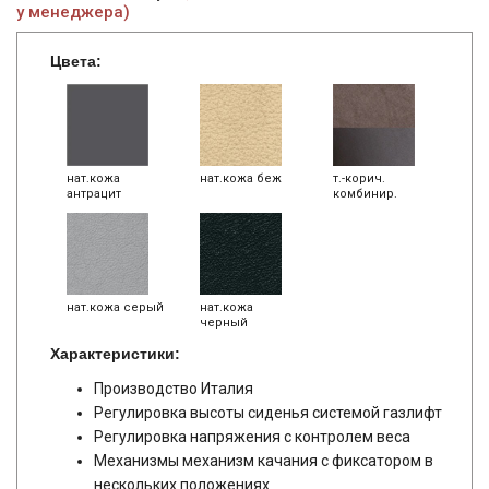
у менеджера)
Цвета:
нат.кожа
нат.кожа беж
т.-корич.
антрацит
комбинир.
нат.кожа серый
нат.кожа
черный
Характеристики:
Производство Италия
Регулировка высоты сиденья системой газлифт
Регулировка напряжения с контролем веса
Механизмы механизм качания с фиксатором в
нескольких положениях