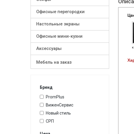
Описа
Офисные перегородки
Цв
Настольные экраны
Офисные мини-кухни
к
Аксессуары
Ха
Мебель на заказ
Бренд
PromPlus
ВиженСервис
Новый стиль
СРП
Цена