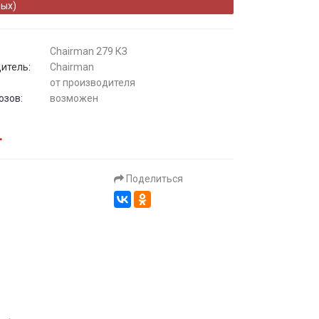
ых)
Chairman 279 КЗ
итель:
Chairman
:
от производителя
озов:
возможен
.
Поделиться