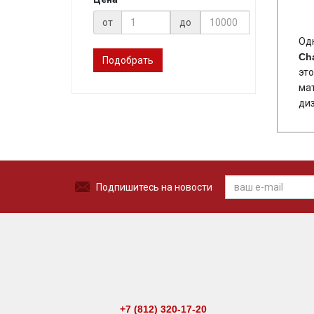
от
до
Одн
Ch
Подобрать
эт
мат
диз
Подпишитесь на новости
+7 (812) 320-17-20