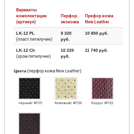
Варианты
комплектации
Перфор.
Префор.кожа
(артикул)
экокожа
New Leather
LK-12 PL
9 320
10 850 руб.
(пласт.пятилучие)
руб.
LK-12 Ch
10 220
11 740 руб.
(хром.пятилучие)
руб.
Цвета
(перфор.кожа New Leather):
черный/ №721
бежевый/ №720
бордо/ №722