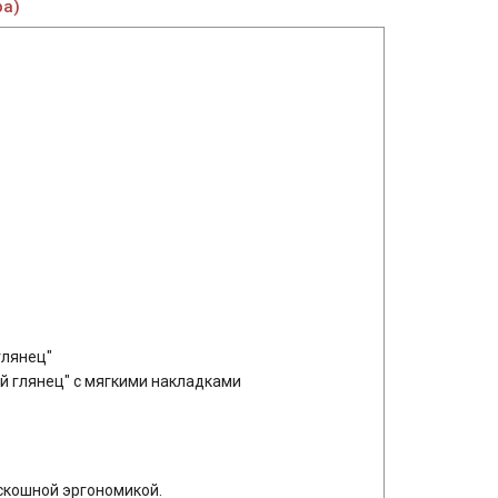
ра)
глянец"
й глянец" с мягкими накладками
скошной эргономикой.