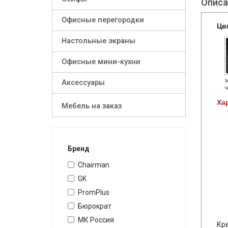
Описа
Офисные перегородки
Цв
Настольные экраны
Офисные мини-кухни
э
Аксессуары
ч
Ха
Мебель на заказ
Бренд
Chairman
GK
PromPlus
Бюрократ
МК Россия
Кр