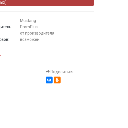
ых)
Mustang
итель:
PromPlus
:
от производителя
озов:
возможен
.
Поделиться