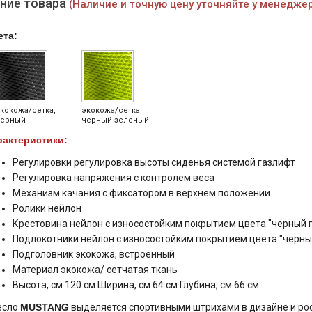
ние товара
(Наличие и точную цену уточняйте у менедже
ета:
кокожа/сетка,
экокожа/сетка,
ерный
черный-зеленый
рактеристики:
Регулировки регулировка высоты сиденья системой газлифт
Регулировка напряжения с контролем веса
Механизм качания с фиксатором в верхнем положении
Ролики нейлон
Крестовина нейлон с износостойким покрытием цвета "черный 
Подлокотники нейлон с износостойким покрытием цвета "черны
Подголовник экокожа, встроенный
Материал экокожа/ сетчатая ткань
Высота, см 120 см Ширина, см 64 см Глубина, см 66 см
есло
MUSTANG
выделяется спортивными штрихами в дизайне и ро