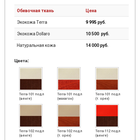
Обивочная ткань
Цена
Экокожа Тerra
9 995
руб.
Экокожа Dollaro
10 500 руб.
Натуральная кожа
14 000 руб.
Цвета:
Terra-101 подл
Terra-101 подл
Terra-101 подл
(венге)
(махагон)
(т. орех)
Terra-102 подл
Terra-102 подл
Terra-112 подл
(венге)
(т. орех)
(венге)