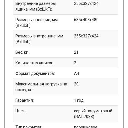
Внутренние размеры
255х327х424
ящика, мм (ВхШхГ):
Размеры внешние, мм
685x408x480
(ВхШхГ):
Размеры внутренние, мм
255x327x424
(ВхШхГ):
Вес, кг:
21
Количество ящиков:
2
Формат документов:
A4
Максимальная нагрузка на
20
полку, кг:
Гарантия:
1 год
Цвет:
серый полуматовый
(RAL 7038)
Тип покрытия:
порошковое