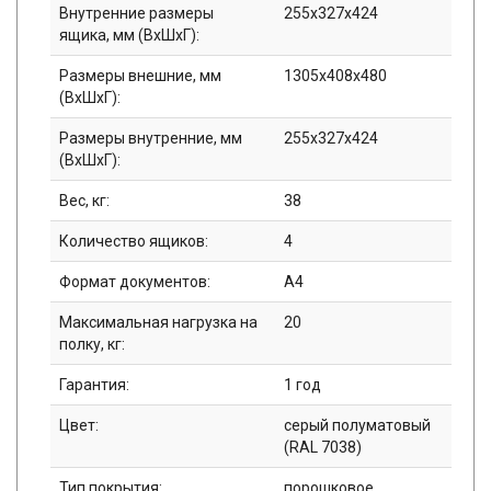
Внутренние размеры
255х327х424
ящика, мм (ВхШхГ):
Размеры внешние, мм
1305x408x480
(ВхШхГ):
Размеры внутренние, мм
255x327x424
(ВхШхГ):
Вес, кг:
38
Количество ящиков:
4
Формат документов:
A4
Максимальная нагрузка на
20
полку, кг:
Гарантия:
1 год
Цвет:
серый полуматовый
(RAL 7038)
Тип покрытия:
порошковое