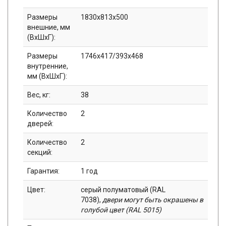
Размеры
1830x813x500
внешние, мм
(ВхШхГ):
Размеры
1746x417/393x468
внутренние,
мм (ВхШхГ):
Вес, кг:
38
Количество
2
дверей:
Количество
2
секций:
Гарантия:
1 год
Цвет:
серый полуматовый (RAL
7038),
двери могут быть окрашены в
голубой цвет (RAL 5015)