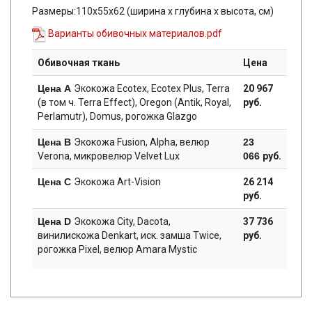
Размеры:110x55x62 (ширина х глубина х высота, см)
Варианты обивочных материалов.pdf
Обивочная ткань
Цена
Цена А
Экокожа Ecotex, Ecotex Plus, Terra
20 967
(в том ч. Terra Effect), Oregon (Antik, Royal,
руб.
Perlamutr), Domus, рогожка Glazgo
Цена B
Экокожа Fusion, Alpha, велюр
23
Verona, микровелюр Velvet Lux
066
руб.
Цена C
Экокожа Art-Vision
26 214
руб.
Цена D
Экокожа City, Dacota,
37 736
винилискожа Denkart, иск. замша Twice,
руб.
рогожка Pixel, велюр Amara Mystic