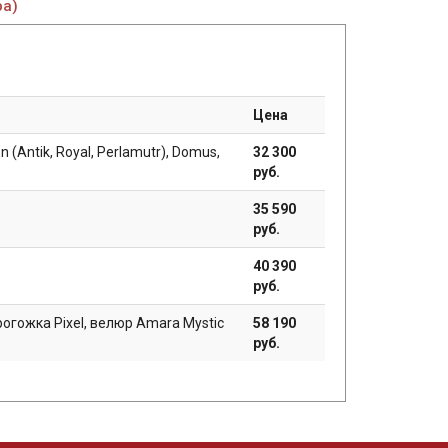
ра)
Цена
n (Antik, Royal, Perlamutr), Domus,
32 300
руб.
35 590
руб.
40 390
руб.
рогожка Pixel, велюр Amara Mystic
58 190
руб.