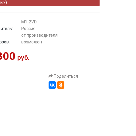
ых)
М1-2VD
итель:
Россия
:
от производителя
озов:
возможен
300
руб.
Поделиться