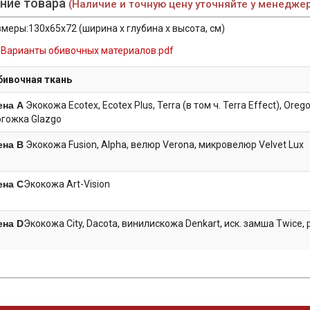
ние товара
(Наличие и точную цену уточняйте у менедже
меры:130x65x72 (ширина х глубина х высота, см)
Варианты обивочных материалов.pdf
бивочная ткань
ена А
Экокожа Ecotex, Ecotex Plus, Terra (в том ч. Terra Effect), Orego
огожка Glazgo
ена B
Экокожа Fusion, Alpha, велюр Verona, микровелюр Velvet Lux
ена C
Экокожа Art-Vision
ена D
Экокожа City, Dacota, винилискожа Denkart, иск. замша Twice, 