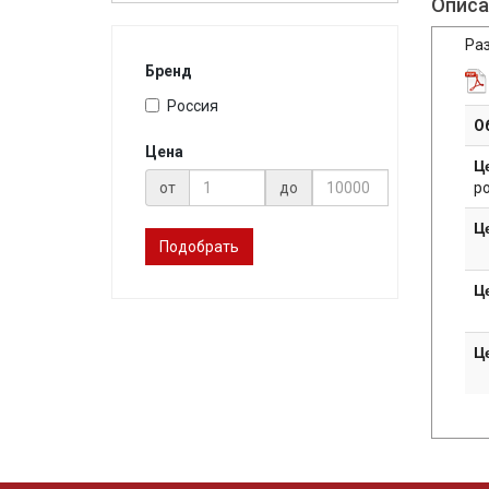
Описа
Раз
Бренд
Россия
О
Цена
Ц
р
от
до
Ц
Подобрать
Ц
Ц