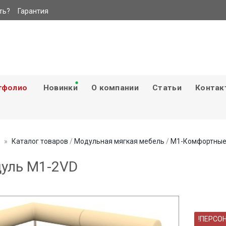
ть?
Гарантия
тфолио
Новинки
О компании
Статьи
Контак
Каталог товаров
/
Модульная мягкая мебель
/
М1-Комфортные
уль М1-2VD
!ПЕРСО