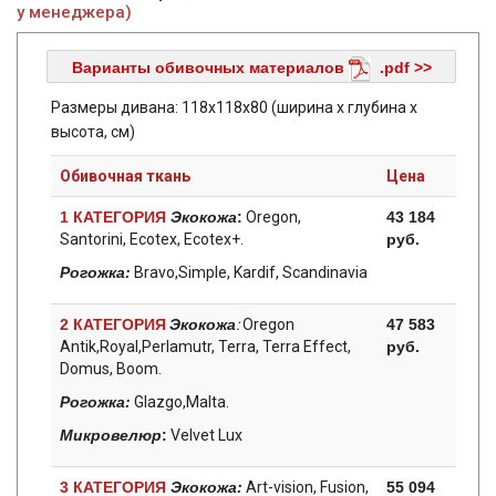
у менеджера)
Варианты обивочных материалов
.pdf >>
Размеры дивана: 118х118х80 (ширина х глубина х
высота, см)
Обивочная ткань
Цена
1 КАТЕГОРИЯ
Экокожа
:
Oregon,
43 184
Santorini, Ecotex, Ecotex+.
руб.
Рогожка:
Bravo,Simple, Kardif, Scandinavia
2 КАТЕГОРИЯ
Экокожа
:
Oregon
47 583
Antik,Royal,Perlamutr, Terra, Terra Effect,
руб.
Domus, Boom.
Рогожка:
Glazgo,Malta.
Микровелюр
:
Velvet Lux
3 КАТЕГОРИЯ
Экокожа:
Art-vision, Fusion,
55 094