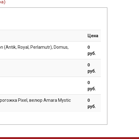
ра)
Цена
n (Antik, Royal, Perlamutr), Domus,
0
руб.
0
руб.
0
руб.
 рогожка Pixel, велюр Amara Mystic
0
руб.