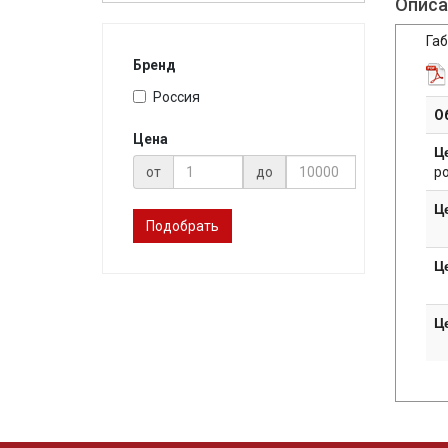
Описа
Габ
Бренд
Россия
О
Цена
Ц
р
от
до
Ц
Подобрать
Ц
Ц