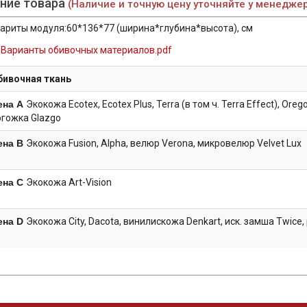
ние товара
(Наличие и точную цену уточняйте у менедже
ариты модуля:60*136*77 (ширина*глубина*высота), см
Варианты обивочных материалов.pdf
бивочная ткань
ена А
Экокожа Ecotex, Ecotex Plus, Terra (в том ч. Terra Effect), Orego
огожка Glazgo
ена B
Экокожа Fusion, Alpha, велюр Verona, микровелюр Velvet Lux
ена C
Экокожа Art-Vision
ена D
Экокожа City, Dacota, винилискожа Denkart, иск. замша Twice,