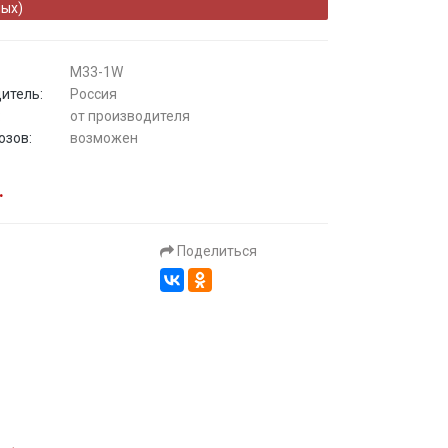
ых)
M33-1W
итель:
Россия
:
от производителя
озов:
возможен
.
Поделиться