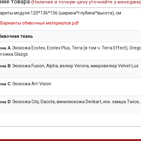
ние товара
(Наличие и точную цену уточняйте у менедже
ариты модуля:120*136*156 (ширина*глубина*высота), см
Варианты обивочных материалов.pdf
бивочная ткань
ена А
Экокожа Ecotex, Ecotex Plus, Terra (в том ч. Terra Effect), Orego
огожка Glazgo
ена B
Экокожа Fusion, Alpha, велюр Verona, микровелюр Velvet Lux
ена C
Экокожа Art-Vision
ена D
Экокожа City, Dacota, винилискожа Denkart, иск. замша Twice,