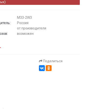
ых)
M33-2W3
итель:
Россия
:
от производителя
озов:
возможен
.
Поделиться