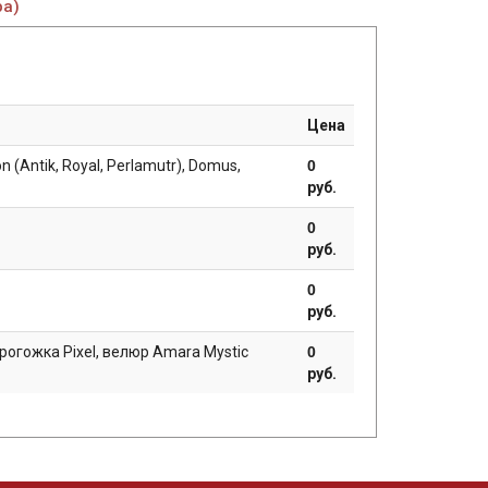
ра)
Цена
n (Antik, Royal, Perlamutr), Domus,
0
руб.
0
руб.
0
руб.
 рогожка Pixel, велюр Amara Mystic
0
руб.