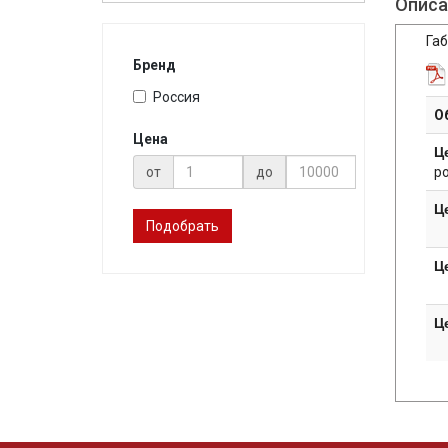
Описа
Габ
Бренд
Россия
О
Цена
Ц
р
от
до
Ц
Подобрать
Ц
Ц