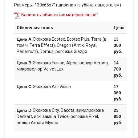
Размеры: 130х65х71(ширина х глубина х высота, см)
Варианты обивочных материалов.pdf
Обивочная ткань
Цена
Цена А
Экокожа Ecotex, Ecotex Plus, Terra (в
13
том ч. Terra Effect), Oregon (Antik, Royal,
300
Perlamutr), Domus, рогожка Glazgo
руб.
Цена B
Экокожа Fusion, Alpha, велюр Verona,
14
микровелюр Velvet Lux
700
руб.
Цена C
Экокожа Art-Vision
17
360
руб.
Цена D
Экокожа City, Dacota, винилискожа
23
Denkart, иск. замша Twice, рогожка Pixel,
950
велюр Amara Mystic
руб.