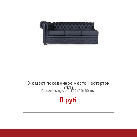
3-х мест.посадочное место Честертон
(R/L)
Размер модуля: 193х90х80 см.
0
руб.