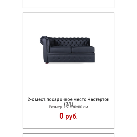
2-х мест.посадочное место Честертон
(R/L)
Размер: 151х90х80 см
0
руб.