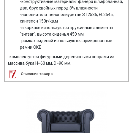
-конструктивные материалы: фанера шлифованная,
двп, брус хвойных пород 8% влажности
-наполнители: пенополиуретан ST2536, EL2545,
синтепон 150г/кв.м
-в каркасе используются пружинные элементы
"зигзаг", высота сиденья 450 мм.
-рамках сидений используются армированные
ремни ОКЕ
-комплектуется фигурными деревянными опорами из
массива бука Н=60 мм, D=90 мм.
Описание товара