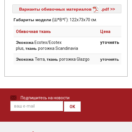
Варианты обивочных материалов
.pdf >>
Габариты модели
(Ш*В*Г): 122х73х70 см.
Обивочная ткань
Цена
Экокожа
Ecotex/Ecotex
уточнять
plus,
ткань
рогожка Sсandinavia
Экокожа
Terra,
ткань
рогожка Glazgo
уточнять
Подпишитесь на новости
OK