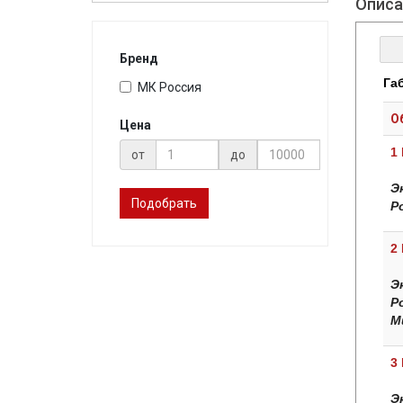
Описа
Бренд
Га
МК Россия
О
Цена
1
от
до
Э
Подобрать
Р
2
Э
Р
М
3
Э