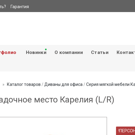
ть?
Гарантия
тфолио
Новинки
О компании
Статьи
Контак
Каталог товаров
/
Диваны для офиса
/
Серия мягкой мебели К
адочное место Карелия (L/R)
!ПЕРСО