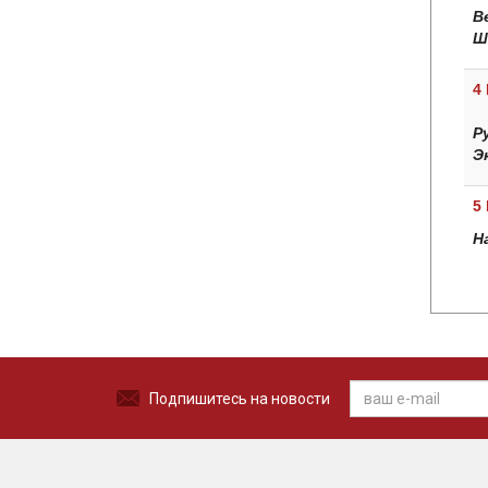
В
Ш
4
Р
Э
5
Н
Подпишитесь на новости