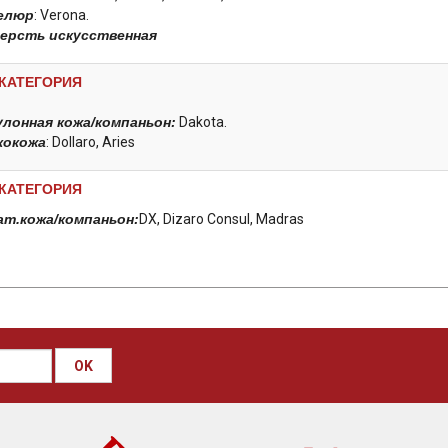
елюр
: Verona.
ерсть искусственная
 КАТЕГОРИЯ
улонная кожа/компаньон:
Dakota.
кокожа
: Dollaro, Aries
 КАТЕГОРИЯ
ат.кожа/компаньон:
DX, Dizaro Consul, Madras
OK