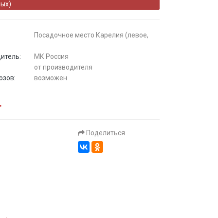
ых)
Посадочное место Карелия (левое,
итель:
МК Россия
:
от производителя
озов:
возможен
.
Поделиться