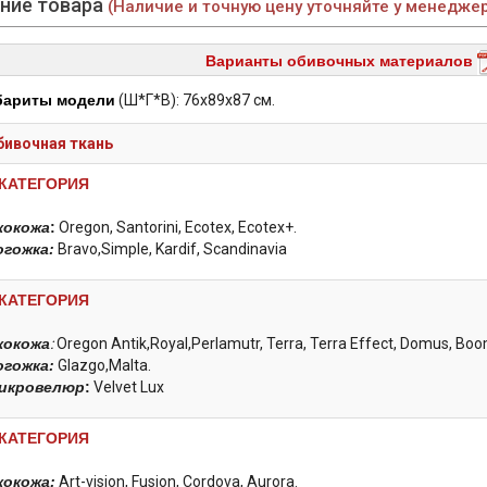
ние товара
(Наличие и точную цену уточняйте у менедже
Варианты обивочных материалов
бариты модели
(Ш*Г*В): 76х89x87 см.
бивочная ткань
 КАТЕГОРИЯ
кокожа
:
Oregon, Santorini, Ecotex, Ecotex+.
огожка:
Bravo,Simple, Kardif, Scandinavia
 КАТЕГОРИЯ
кокожа
:
Oregon Antik,Royal,Perlamutr, Terra, Terra Effect, Domus, Boo
огожка:
Glazgo,Malta.
икровелюр
:
Velvet Lux
 КАТЕГОРИЯ
кокожа:
Art-vision, Fusion, Cordova, Aurora.