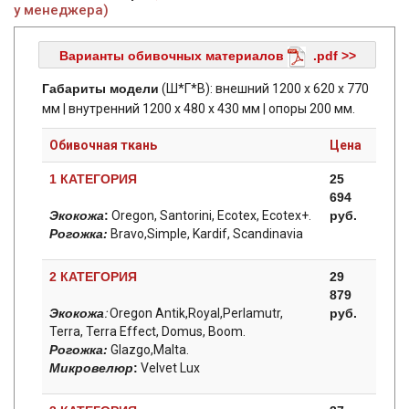
у менеджера)
Варианты обивочных материалов
.pdf >>
Габариты модели
(Ш*Г*В): внешний 1200 х 620 х 770
мм | внутренний 1200 х 480 х 430 мм | опоры 200 мм.
Обивочная ткань
Цена
1 КАТЕГОРИЯ
25
694
Экокожа
:
Oregon, Santorini, Ecotex, Ecotex+.
руб.
Рогожка:
Bravo,Simple, Kardif, Scandinavia
2 КАТЕГОРИЯ
29
879
Экокожа
:
Oregon Antik,Royal,Perlamutr,
руб.
Terra, Terra Effect, Domus, Boom.
Рогожка:
Glazgo,Malta.
Микровелюр
:
Velvet Lux