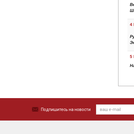
В
Ш
4
Р
Э
5
Н
Подпишитесь на новости