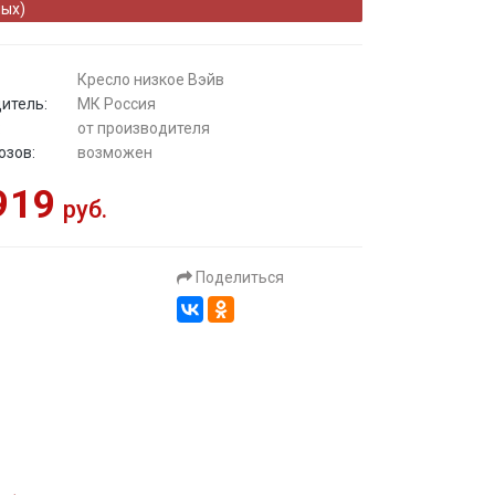
ых)
Кресло низкое Вэйв
итель:
МК Россия
:
от производителя
озов:
возможен
919
руб.
Поделиться