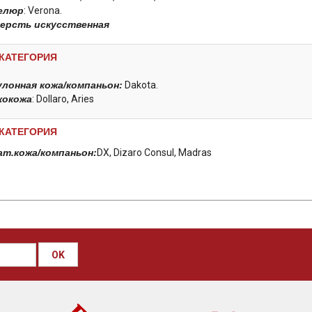
елюр
: Verona.
ерсть искусственная
 КАТЕГОРИЯ
улонная кожа/компаньон:
Dakota.
кокожа
: Dollaro, Aries
 КАТЕГОРИЯ
ат.кожа/компаньон:
DX, Dizaro Consul, Madras
OK