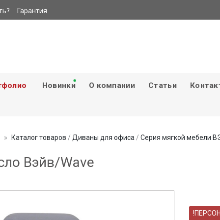
ть?
Гарантия
тфолио
Новинки
О компании
Статьи
Контак
Каталог товаров
/
Диваны для офиса
/
Серия мягкой мебели В
сло Вэйв/Wave
!ПЕРСО