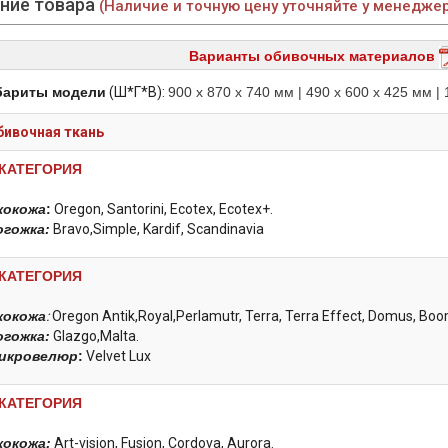
ние товара
(Наличие и точную цену уточняйте у менедже
Варианты обивочных материалов
бариты модели
(Ш*Г*В):
900 х 870 х 740 мм | 490 х 600 х 425 мм |
бивочная ткань
 КАТЕГОРИЯ
кокожа
:
Oregon, Santorini, Ecotex, Ecotex+.
огожка:
Bravo,Simple, Kardif, Scandinavia
 КАТЕГОРИЯ
кокожа
:
Oregon Antik,Royal,Perlamutr, Terra, Terra Effect, Domus, Boo
огожка:
Glazgo,Malta.
икровелюр
:
Velvet Lux
 КАТЕГОРИЯ
кокожа:
Art-vision, Fusion, Cordova, Aurora.