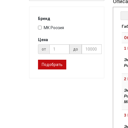
Описа
Бренд
Га
МК Россия
О
Цена
1
от
до
Э
Подобрать
Р
2
Э
Р
М
3
Э