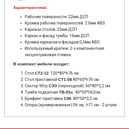
Характеристики:
Рабочие поверхности: 22мм ДСП
Кромка рабочих поверхностей: 2.0мм ABS
Каркасы столов: 22мм ДСП
Каркас и фасад тумбы :16мм ДСП
Кромка каркасов и фасадов:0,5мм ABS
Используемый крепеж: 2-х компонентная
эксцентриковая стяжка.
В комплект мебели входит:
Стол
СТ2-12
120*80*h76 см.
Стол приставной
СТ1-08
​ 80*60*h76 см.
Сектор 90гр
СЭЗ
(переходной) 60*80*2,2 см.
Тумба подкатная
ТВ-03з
; 40*50*h62см.
Брифинг-приставка
С06
80*50*2,2 см.
Опоры (хромированные) D6 см, h71 см - 2 штуки