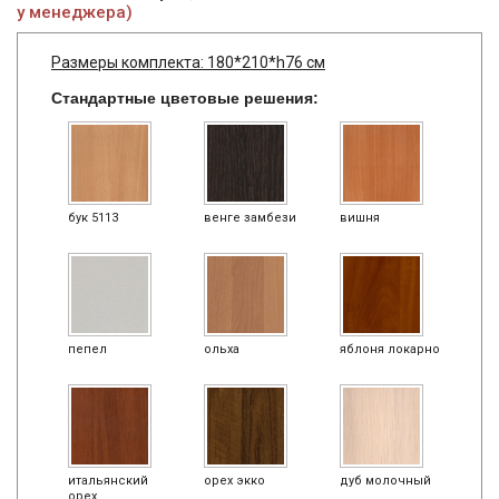
у менеджера)
Размеры комплекта: 180*210*h76 см
Стандартные цветовые решения:
бук 5113
венге замбези
вишня
пепел
ольха
яблоня локарно
итальянский
орех экко
дуб молочный
орех