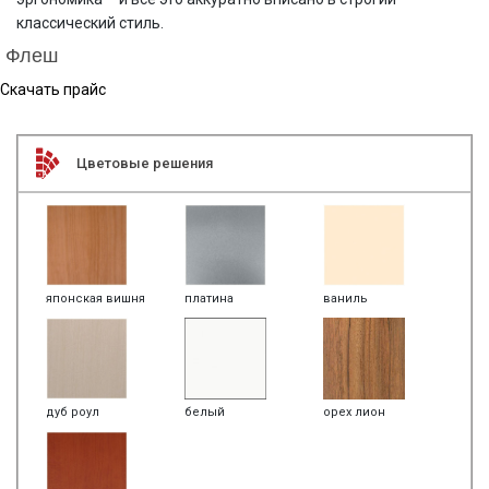
классический стиль.
Флеш
Скачать прайс
Цветовые решения
японская вишня
платина
ваниль
дуб роул
белый
орех лион