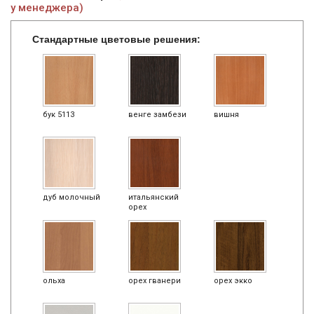
у менеджера)
Стандартные цветовые решения:
бук 5113
венге замбези
вишня
дуб молочный
итальянский
орех
ольха
орех гванери
орех экко