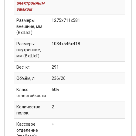
электронным
замком
Размеры
1275x711x581
внешние, мм
(ВхШхГ):
Размеры
1034x546x418
внутренние,
мм (ВхШхГ):
Вес, кг:
291
Объём, л:
236/26
Класс
60Б
огнестойкости:
Количество
2
полок:
Кассовое
+
отделение