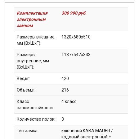
Комплектация
300 990 руб.
электронным
замком
Размеры внешние,
1320x680x510
мм (ВхШхГ):
Размеры
1187x547x333
внутренние, мм
(ВхШхГ):
Вес,кг:
420
Объём,л:
216
Класс
4 класс
взломостойкости:
Количество полок:
3
Тип замка:
ключевой KABA MAUER /
кодовый электронный +