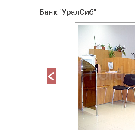
Банк "УралСиб"
prev